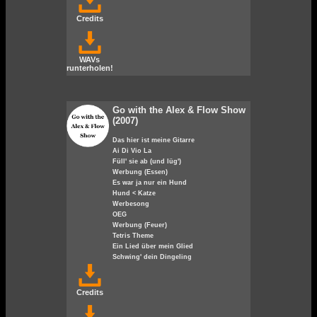
Credits
WAVs
runterholen!
Go with the Alex & Flow Show
(2007)
Das hier ist meine Gitarre
Ai Di Vio La
Füll' sie ab (und lüg')
Werbung (Essen)
Es war ja nur ein Hund
Hund < Katze
Werbesong
OEG
Werbung (Feuer)
Tetris Theme
Ein Lied über mein Glied
Schwing' dein Dingeling
Credits