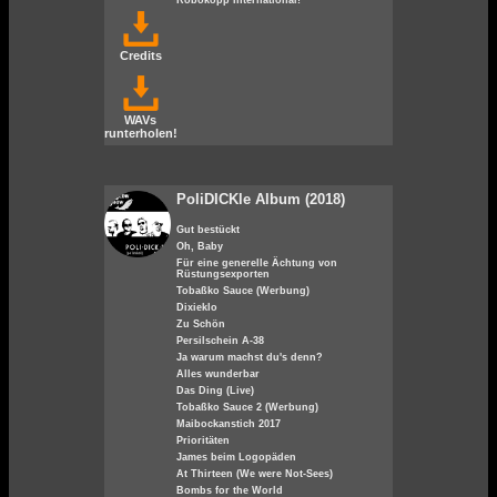
Robokopp International!
Credits
WAVs
runterholen!
PoliDICKle Album (2018)
Gut bestückt
Oh, Baby
Für eine generelle Ächtung von
Rüstungsexporten
Tobaßko Sauce (Werbung)
Dixieklo
Zu Schön
Persilschein A-38
Ja warum machst du's denn?
Alles wunderbar
Das Ding (Live)
Tobaßko Sauce 2 (Werbung)
Maibockanstich 2017
Prioritäten
James beim Logopäden
At Thirteen (We were Not-Sees)
Bombs for the World