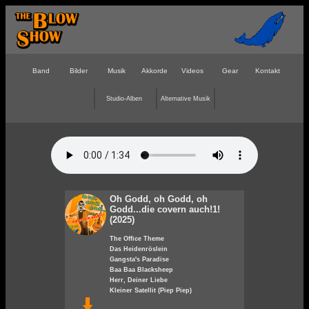
Band
Bilder
Musik
Akkorde
Videos
Gear
Kontakt
Studio-Alben
Alternative Musik
Oh Godd, oh Godd, oh
Godd...die covern auch!1!
(2025)
The Office Theme
Das Heidenröslein
Gangsta's Paradise
Baa Baa Blacksheep
Herr, Deiner Liebe
Kleiner Satellit (Piep Piep)