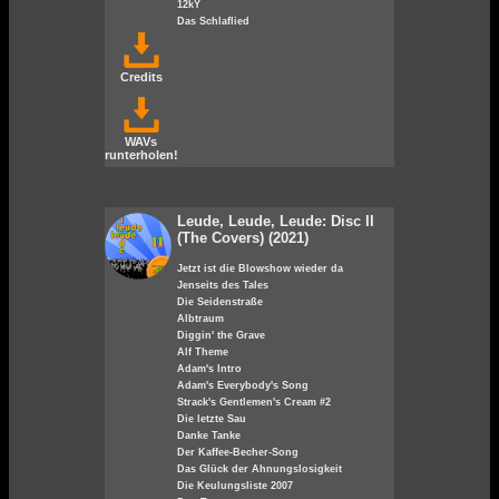
12kY
Das Schlaflied
Credits
WAVs
runterholen!
Leude, Leude, Leude: Disc II
(The Covers) (2021)
Jetzt ist die Blowshow wieder da
Jenseits des Tales
Die Seidenstraße
Albtraum
Diggin' the Grave
Alf Theme
Adam's Intro
Adam's Everybody's Song
Strack's Gentlemen's Cream #2
Die letzte Sau
Danke Tanke
Der Kaffee-Becher-Song
Das Glück der Ahnungslosigkeit
Die Keulungsliste 2007