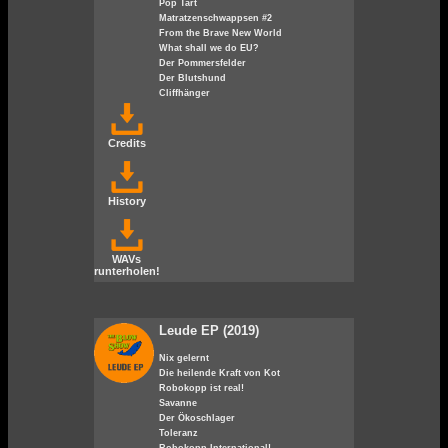
Pop Tart
Matratzenschwappsen #2
From the Brave New World
What shall we do EU?
Der Pommersfelder
Der Blutshund
Cliffhänger
Credits
History
WAVs
runterholen!
Leude EP (2019)
Nix gelernt
Die heilende Kraft von Kot
Robokopp ist real!
Savanne
Der Ökoschlager
Toleranz