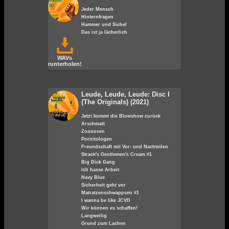
Jeder Mensch
Hinternfragen
Hammer und Sichel
Das ist ja lächerlich
WAVs
runterholen!
Leude, Leude, Leude: Disc I
(The Originals) (2021)
Jetzt kommt die Blowshow zurück
Arschmatt
Zoonosen
Pornitologen
Freundschaft mit Vor- und Nachteilen
Strack's Gentlemen's Cream #1
Big Dick Gang
Ich hasse Arbeit
Navy Blue
Sicherheit geht vor
Matratzenschwappsen #1
I wanna be like JCVD
Wir können es schaffen!
Langweilig
Grund zum Lachen