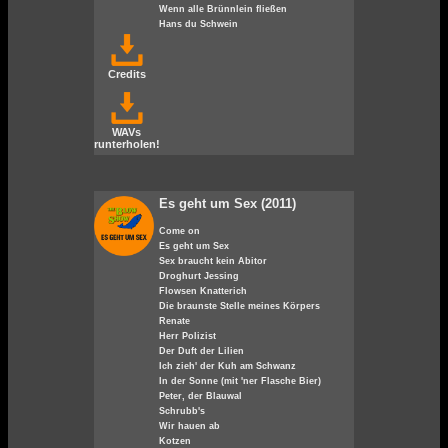
Wenn alle Brünnlein fließen
Hans du Schwein
Credits
WAVs
runterholen!
Es geht um Sex (2011)
Come on
Es geht um Sex
Sex braucht kein Abitor
Droghurt Jessing
Flowsen Knatterich
Die braunste Stelle meines Körpers
Renate
Herr Polizist
Der Duft der Lilien
Ich zieh' der Kuh am Schwanz
In der Sonne (mit 'ner Flasche Bier)
Peter, der Blauwal
Schrubb's
Wir hauen ab
Kotzen