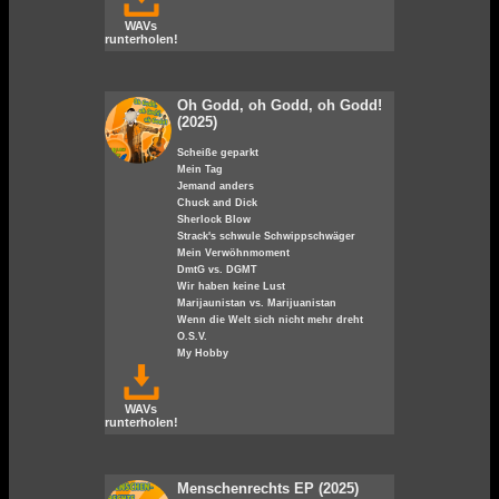
WAVs
runterholen!
Oh Godd, oh Godd, oh Godd!
(2025)
Scheiße geparkt
Mein Tag
Jemand anders
Chuck and Dick
Sherlock Blow
Strack's schwule Schwippschwäger
Mein Verwöhnmoment
DmtG vs. DGMT
Wir haben keine Lust
Marijaunistan vs. Marijuanistan
Wenn die Welt sich nicht mehr dreht
O.S.V.
My Hobby
WAVs
runterholen!
Menschenrechts EP (2025)