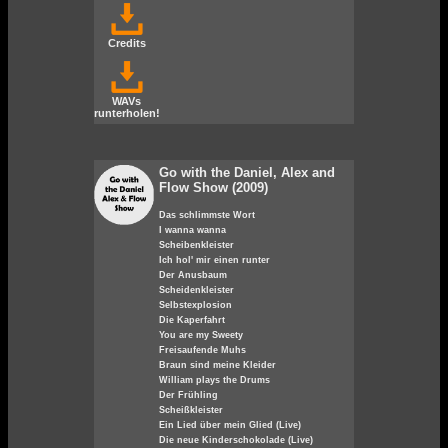
Credits
WAVs
runterholen!
Go with the Daniel, Alex and
Flow Show (2009)
Das schlimmste Wort
I wanna wanna
Scheibenkleister
Ich hol' mir einen runter
Der Anusbaum
Scheidenkleister
Selbstexplosion
Die Kaperfahrt
You are my Sweety
Freisaufende Muhs
Braun sind meine Kleider
William plays the Drums
Der Frühling
Scheißkleister
Ein Lied über mein Glied (Live)
Die neue Kinderschokolade (Live)