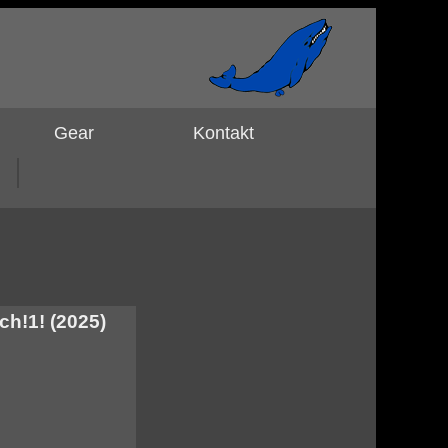
Gear
Kontakt
ch!1! (2025)