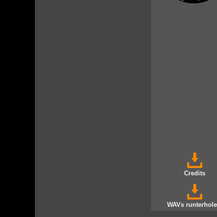
Credits
WAVs runterhole