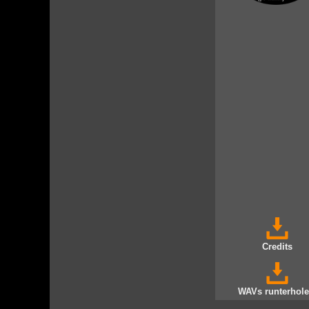
Credits
WAVs runterhole