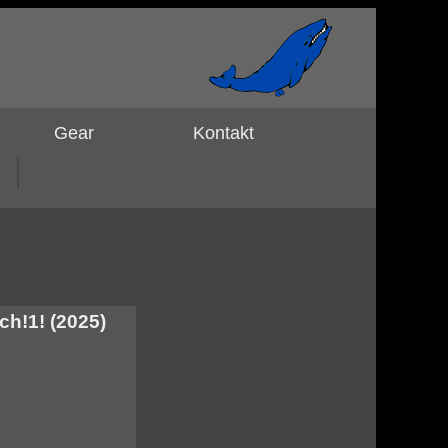
Gear
Kontakt
ch!1! (2025)